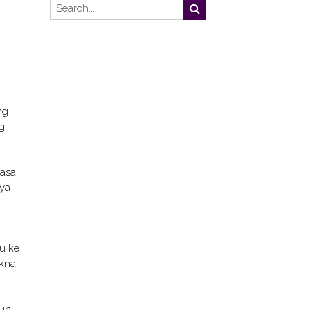
ng
gi
masa
aya
u ke
akna
pun