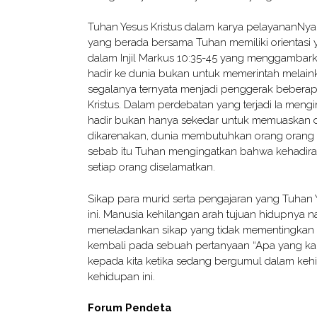
Tuhan Yesus Kristus dalam karya pelayananNy
yang berada bersama Tuhan memiliki orientasi 
dalam Injil Markus 10:35-45 yang menggambar
hadir ke dunia bukan untuk memerintah melai
segalanya ternyata menjadi penggerak beberapa
Kristus. Dalam perdebatan yang terjadi Ia meng
hadir bukan hanya sekedar untuk memuaskan dir
dikarenakan, dunia membutuhkan orang orang 
sebab itu Tuhan mengingatkan bahwa kehadir
setiap orang diselamatkan.
Sikap para murid serta pengajaran yang Tuhan 
ini. Manusia kehilangan arah tujuan hidupnya 
meneladankan sikap yang tidak mementingkan di
kembali pada sebuah pertanyaan “Apa yang kam
kepada kita ketika sedang bergumul dalam kehid
kehidupan ini.
Forum Pendeta