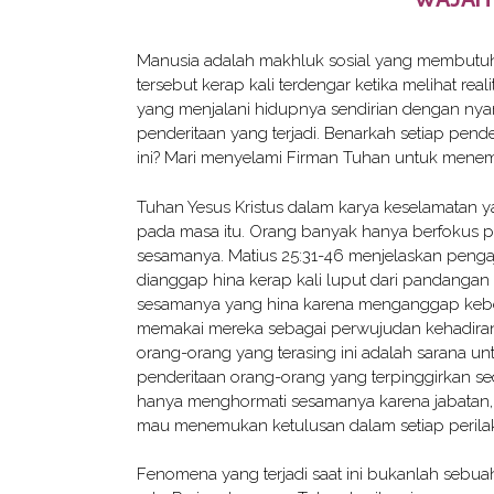
Manusia adalah makhluk sosial yang membutu
tersebut kerap kali terdengar ketika melihat rea
yang menjalani hidupnya sendirian dengan nyam
penderitaan yang terjadi. Benarkah setiap pende
ini? Mari menyelami Firman Tuhan untuk menem
Tuhan Yesus Kristus dalam karya keselamatan 
pada masa itu. Orang banyak hanya berfokus 
sesamanya. Matius 25:31-46 menjelaskan penga
dianggap hina kerap kali luput dari pandang
sesamanya yang hina karena menganggap kebe
memakai mereka sebagai perwujudan kehadira
orang-orang yang terasing ini adalah sarana 
penderitaan orang-orang yang terpinggirkan se
hanya menghormati sesamanya karena jabatan, st
mau menemukan ketulusan dalam setiap perilak
Fenomena yang terjadi saat ini bukanlah sebuah 