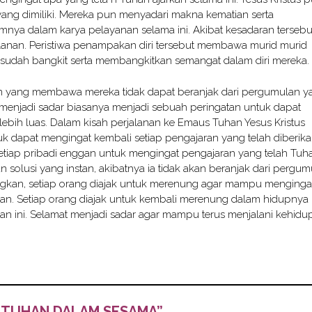
yang dimiliki. Mereka pun menyadari makna kematian serta
nya dalam karya pelayanan selama ini. Akibat kesadaran tersebu
alanan. Peristiwa penampakan diri tersebut membawa murid murid
sudah bangkit serta membangkitkan semangat dalam diri mereka.
an yang membawa mereka tidak dapat beranjak dari pergumulan y
 menjadi sadar biasanya menjadi sebuah peringatan untuk dapat
lebih luas. Dalam kisah perjalanan ke Emaus Tuhan Yesus Kristus
k dapat mengingat kembali setiap pengajaran yang telah diberika
 setiap pribadi enggan untuk mengingat pengajaran yang telah Tuh
solusi yang instan, akibatnya ia tidak akan beranjak dari pergum
ungkan, setiap orang diajak untuk merenung agar mampu menginga
kan. Setiap orang diajak untuk kembali merenung dalam hidupnya
an ini. Selamat menjadi sadar agar mampu terus menjalani kehidu
 TUHAN DALAM SESAMA”