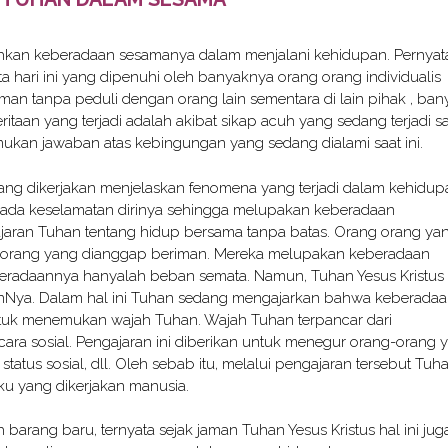
hkan keberadaan sesamanya dalam menjalani kehidupan. Pernyat
lita hari ini yang dipenuhi oleh banyaknya orang orang individualis
an tanpa peduli dengan orang lain sementara di lain pihak , ban
ritaan yang terjadi adalah akibat sikap acuh yang sedang terjadi s
ukan jawaban atas kebingungan yang sedang dialami saat ini.
yang dikerjakan menjelaskan fenomena yang terjadi dalam kehidup
pada keselamatan dirinya sehingga melupakan keberadaan
jaran Tuhan tentang hidup bersama tanpa batas. Orang orang ya
an orang yang dianggap beriman. Mereka melupakan keberadaan
radaannya hanyalah beban semata. Namun, Tuhan Yesus Kristus
nNya. Dalam hal ini Tuhan sedang mengajarkan bahwa keberada
untuk menemukan wajah Tuhan. Wajah Tuhan terpancar dari
cara sosial. Pengajaran ini diberikan untuk menegur orang-orang 
atus sosial, dll. Oleh sebab itu, melalui pengajaran tersebut Tuh
u yang dikerjakan manusia.
barang baru, ternyata sejak jaman Tuhan Yesus Kristus hal ini jug