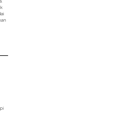
a.
uk
ai
kan
i
pi