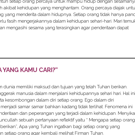
untun setiap orang percaya untuk mampu hidup dengan sesamany
sih akibat kehidupan yang menghantam. Orang percaya diajak unt
 yang menderita dalam hidupnya. Setiap orang tidak hanya pand
rlu fasih mengerjakannya dalam kehidupan sehari-hari. Mari temu
an mengasihi sesama yang terasingkan agar penderitaan dapat
A YANG KAMU CARI?”
am dunia memiliki maksud dan tujuan yang telah Tuhan berikan.
gerak manusia dalam menjalani kehidupannya sehari hari. Hal in
erta kesombongan dalam diri setiap orang. Ego dalam diri
menjadi samar samar bahkan kadang tidak terlihat. Fenomena ini
deritaan dan peperangan yang terjadi dalam kehidupan. Menyika
uncullah sebuah pertanyaan reflektif yaitu “ Mengapa setiap orang
 berikan”, Apa yang Tuhan ingatkan bagi setiap orang yang
n setiap orang agar kembali melihat Firman Tuhan.