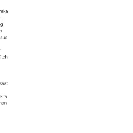
reka
at
ng
n
esus
ni
Oleh
saat
kita
uhan