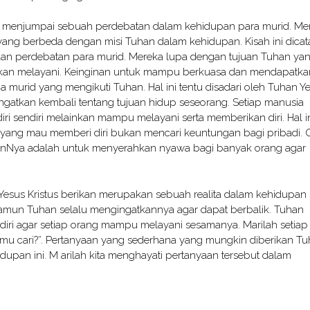
a menjumpai sebuah perdebatan dalam kehidupan para murid. Me
yang berbeda dengan misi Tuhan dalam kehidupan. Kisah ini dicat
kan perdebatan para murid. Mereka lupa dengan tujuan Tuhan ya
nkan melayani. Keinginan untuk mampu berkuasa dan mendapatka
 murid yang mengikuti Tuhan. Hal ini tentu disadari oleh Tuhan Y
ingatkan kembali tentang tujuan hidup seseorang. Setiap manusia
i sendiri melainkan mampu melayani serta memberikan diri. Hal i
yang mau memberi diri bukan mencari keuntungan bagi pribadi. 
anNya adalah untuk menyerahkan nyawa bagi banyak orang agar
Yesus Kristus berikan merupakan sebuah realita dalam kehidupan 
namun Tuhan selalu mengingatkannya agar dapat berbalik. Tuhan
ri agar setiap orang mampu melayani sesamanya. Marilah setiap 
u cari?”. Pertanyaan yang sederhana yang mungkin diberikan T
upan ini. M arilah kita menghayati pertanyaan tersebut dalam