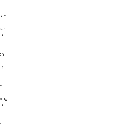
aan
yak
aat
an
ng
an
yang
an
a