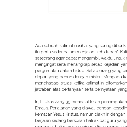
Ada sebuah kalimat nasihat yang sering diberika
itu perlu sadar dalam menjalani kehidupan”. Ka
seseorang agar dapat mengambil waktu untuk
mengingat serta menangkap setiap kejadian ya
pergumulan dalam hidup. Setiap orang yang dimi
depan yang penuh dengan misteri. Mengapa kali
menghadapi situasi ketika kalimat ini dilonta
jawaban atas pertanyaan serta pernyataan yang 
Injil Lukas 24:13-35 mencatat kisah penampak
Emaus. Perjalanan yang diawali dengan kesedi
kematian Yesus Kristus, namun diakh iri dengan
berjalan sedang bersusah hati akibat guru yang m
menyayat hati mereka sehingga tidak mampu men