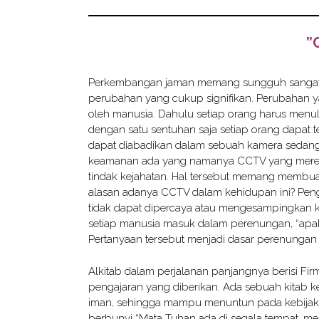
”
Perkembangan jaman memang sungguh sangat t
perubahan yang cukup signifikan. Perubahan 
oleh manusia. Dahulu setiap orang harus menuli
dengan satu sentuhan saja setiap orang dapat t
dapat diabadikan dalam sebuah kamera sedang
keamanan ada yang namanya CCTV yang merekam s
tindak kejahatan. Hal tersebut memang membu
alasan adanya CCTV dalam kehidupan ini? Pe
tidak dapat dipercaya atau mengesampingkan
setiap manusia masuk dalam perenungan, “apak
Pertanyaan tersebut menjadi dasar perenungan 
Alkitab dalam perjalanan panjangnya berisi F
pengajaran yang diberikan. Ada sebuah kitab 
iman, sehingga mampu menuntun pada kebijaks
berbunyi “Mata Tuhan ada di segala tempat, meng