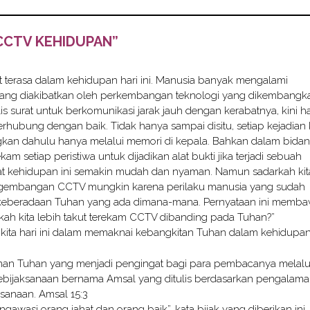
CCTV KEHIDUPAN”
erasa dalam kehidupan hari ini. Manusia banyak mengalami
yang diakibatkan oleh perkembangan teknologi yang dikembangk
s surat untuk berkomunikasi jarak jauh dengan kerabatnya, kini h
erhubung dengan baik. Tidak hanya sampai disitu, setiap kejadian 
kan dahulu hanya melalui memori di kepala. Bahkan dalam bida
etiap peristiwa untuk dijadikan alat bukti jika terjadi sebuah
at kehidupan ini semakin mudah dan nyaman. Namun sadarkah kit
ngembangan CCTV mungkin karena perilaku manusia yang sudah
 keberadaan Tuhan yang ada dimana-mana. Pernyataan ini memb
ah kita lebih takut terekam CCTV dibanding pada Tuhan?”
kita hari ini dalam memaknai kebangkitan Tuhan dalam kehidupan
irman Tuhan yang menjadi pengingat bagi para pembacanya melalu
kebijaksanaan bernama Amsal yang ditulis berdasarkan pengalam
anaan. Amsal 15:3
awasi orang jahat dan orang baik”, kata bijak yang diberikan ini