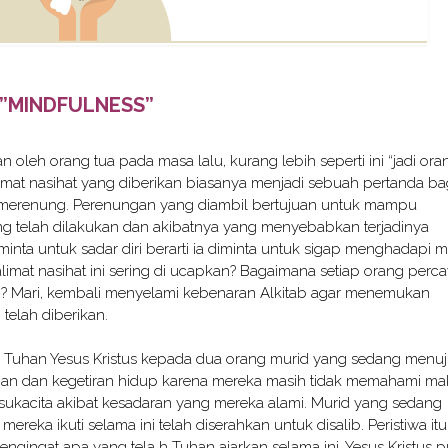
”MINDFULNESS”
n oleh orang tua pada masa lalu, kurang lebih seperti ini “jadi ora
limat nasihat yang diberikan biasanya menjadi sebuah pertanda ba
 merenung. Perenungan yang diambil bertujuan untuk mampu
ng telah dilakukan dan akibatnya yang menyebabkan terjadinya
nta untuk sadar diri berarti ia diminta untuk sigap menghadapi 
mat nasihat ini sering di ucapkan? Bagaimana setiap orang perc
rkan? Mari, kembali menyelami kebenaran Alkitab agar menemukan
telah diberikan.
an Tuhan Yesus Kristus kepada dua orang murid yang sedang menuj
han dan kegetiran hidup karena mereka masih tidak memahami m
 sukacita akibat kesadaran yang mereka alami. Murid yang sedang
ereka ikuti selama ini telah diserahkan untuk disalib. Peristiwa itu
gingat apa yang tela h Tuhan ajarkan selama ini. Yesus Kristus 