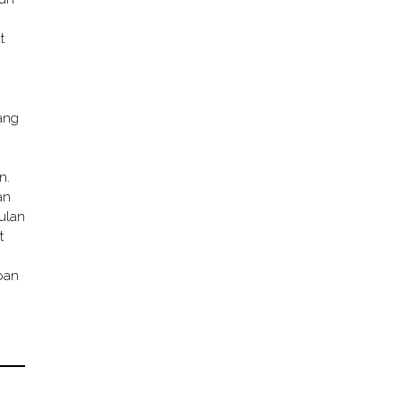
t
ang
n.
an
ulan
t
pan