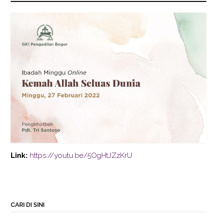
Link:
https://youtu.be/5OgHtJZzKrU
CARI DI SINI